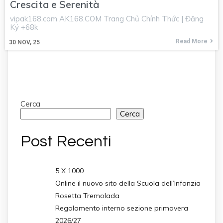
Crescita e Serenità
vipak168.com AK168.COM Trang Chủ Chính Thức | Đăng
Ký +68k
Read More
30
NOV, 25
Cerca
Cerca
Post Recenti
5 X 1000
Online il nuovo sito della Scuola dell’Infanzia
Rosetta Tremolada
Regolamento interno sezione primavera
2026/27