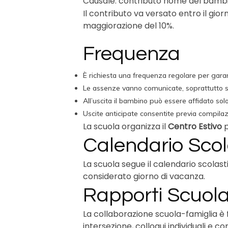
Causale: contributo nome del bambi
Il contributo va versato entro il gio
maggiorazione del 10%.
Frequenza
È richiesta una frequenza regolare per garan
Le assenze vanno comunicate, soprattutto 
All’uscita il bambino può essere affidato sol
Uscite anticipate consentite previa compilaz
La scuola organizza il
Centro Estivo
p
Calendario Scol
La scuola segue il calendario scolast
considerato giorno di vacanza.
Rapporti Scuola
La collaborazione scuola-famiglia è
intersezione, colloqui individuali e 