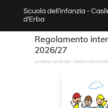
Scuola dell'infanzia - Casl
d'Erba
Regolamento intern
2026/27
ak168win.vip AK168 - TRANG CHỦ AK168