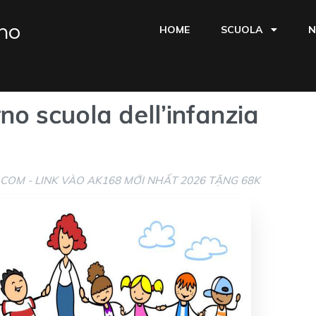
ino
HOME
SCUOLA
N
o scuola dell’infanzia
.COM - LINK VÀO AK168 MỚI NHẤT 2026 TẶNG 68K