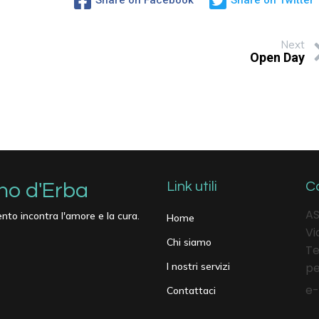
Share on Facebook
Share on Twitter
Next
Open Day
ino d'Erba
Link utili
Co
AS
nto incontra l'amore e la cura.
Home
Vi
Chi siamo
Te
I nostri servizi
pe
e-
Contattaci