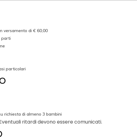
on versamento di € 60,00
 parti
one
si particolari
co
su richiesta di almeno 3 bambini
. Eventuali ritardi devono essere comunicati.
o