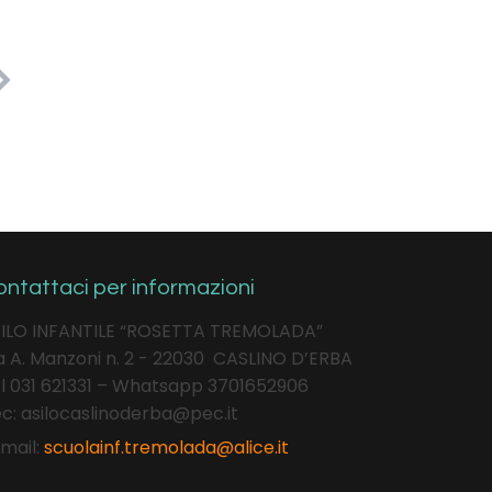
ntattaci per informazioni
ILO INFANTILE “ROSETTA TREMOLADA”
a A. Manzoni n. 2 - 22030 CASLINO D’ERBA
l 031 621331 – Whatsapp 3701652906
c: asilocaslinoderba@pec.it
mail:
scuolainf.tremolada@alice.it