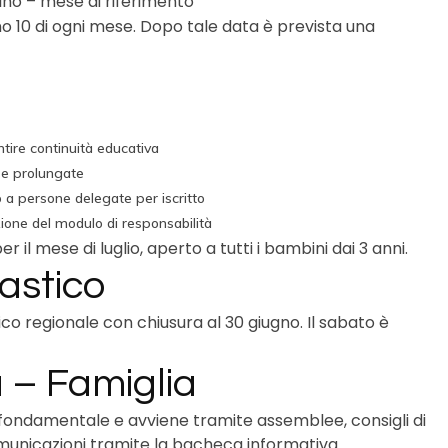
no – mese di riferimento
rno 10 di ogni mese. Dopo tale data è prevista una
tire continuità educativa
se prolungate
o a persone delegate per iscritto
ione del modulo di responsabilità
er il mese di luglio, aperto a tutti i bambini dai 3 anni.
astico
ico regionale con chiusura al 30 giugno. Il sabato è
 – Famiglia
 fondamentale e avviene tramite assemblee, consigli di
comunicazioni tramite la bacheca informativa.